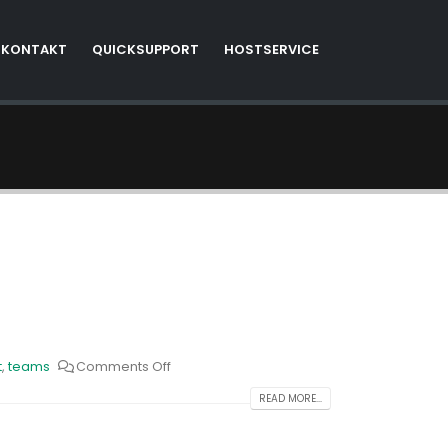
KONTAKT
QUICKSUPPORT
HOSTSERVICE
t
,
teams
Comments Off
READ MORE...