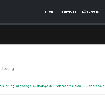
START
SERVICES
LÖSUNGEN
en Lösung
talisierung
,
exchange
,
exchange 365
,
microsoft
,
Office 365
,
sharepoin