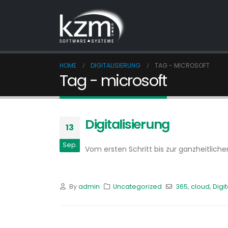
HOME
DIGITALISIERUNG
TAG -
MICROSOFT
Tag - microsoft
Digitalisierung
13
Sep.
Vom ersten Schritt bis zur ganzheitlich
By
admin
Uncategorized
365
,
cloud
,
Digi